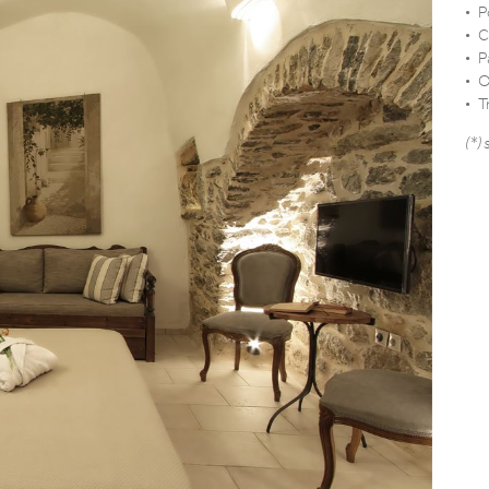
P
C
P
O
T
(*)