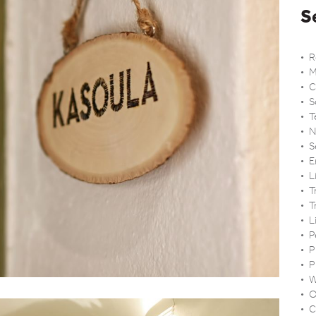
S
R
M
C
S
T
N
S
E
L
T
T
L
P
P
P
W
O
C