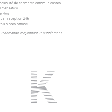
ossibilité de chambres communicantes
limatisation
arking
pen reception 24h
rois places canapé
 sur demande, moyennant un supplément