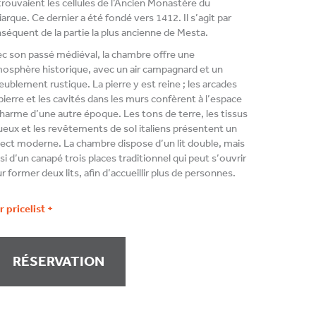
trouvaient les cellules de l’Ancien Monastère du
iarque. Ce dernier a été fondé vers 1412. Il s’agit par
séquent de la partie la plus ancienne de Mesta.
c son passé médiéval, la chambre offre une
osphère historique, avec un air campagnard et un
ublement rustique. La pierre y est reine ; les arcades
pierre et les cavités dans les murs confèrent à l’espace
charme d’une autre époque. Les tons de terre, les tissus
ueux et les revêtements de sol italiens présentent un
ect moderne. La chambre dispose d’un lit double, mais
si d’un canapé trois places traditionnel qui peut s’ouvrir
r former deux lits, afin d’accueillir plus de personnes.
r pricelist +
RÉSERVATION